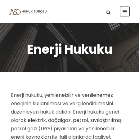
Enerji Hukuku
Enerji hukuku,
yenilenebilir
ve
yenilenemez
enerjinin kullanılması ve vergilendirilmesini
düzenleyen hukuk dalıdır. Enerji hukuku genel
olarak
elektrik
,
doğalgaz
,
petrol
,
sıvılaştırılmış
petrol gazı
(LPG) piyasaları ve
yenilenebilir
enerji kaynakları
ile ilgili alanlarda faaliyet